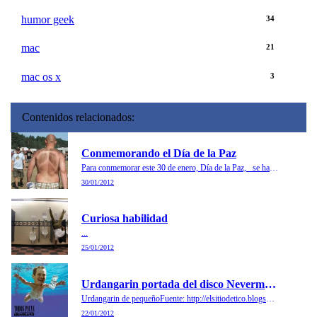
humor geek
34
mac
21
mac os x
3
Contenidos relacionados:
Conmemorando el Día de la Paz
Para conmemorar este 30 de enero, Día de la Paz, se ha depilado la espalda con el símbolo de la Paz....
30/01/2012
Curiosa habilidad
...
25/01/2012
Urdangarin portada del disco Nevermind de Nirvana
Urdangarin de pequeñoFuente: http://elsitiodetico.blogspot.com/2011/12/fotomontaje-todos-pican.html...
22/01/2012