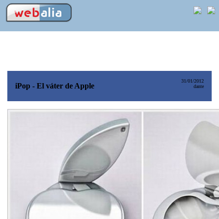
31/01/2012
iPop - El váter de Apple
dante