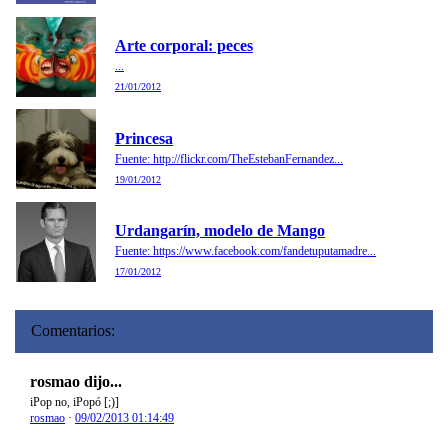
Arte corporal: peces
...
21/01/2012
Princesa
Fuente: http://flickr.com/TheEstebanFernandez...
19/01/2012
Urdangarín, modelo de Mango
Fuente: https://www.facebook.com/fandetuputamadre...
17/01/2012
Comentarios:
rosmao dijo...
iPop no, iPopó [;)]
rosmao
·
09/02/2013 01:14:49